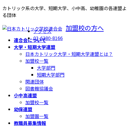
コ
ナ
カトリック系の大学、短期大学、小中高、幼稚園の各連盟よ
ン
ビ
る団体
テ
ゲ
加盟校の方へ
ン
ー
アクセス
ツ
シ
03-6380-8166
連合会について
へ
ョ
大学・短期大学連盟
ス
ン
日本カトリック大学・短期大学連盟とは？
キ
に
加盟校一覧
ッ
移
大学部門
プ
動
短期大学部門
関連団体
図書館協議会
小中高連盟
加盟校一覧
幼保連盟
加盟園一覧
教職員募集情報