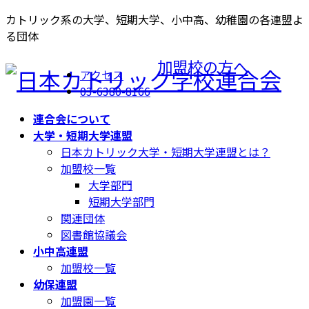
コ
ナ
カトリック系の大学、短期大学、小中高、幼稚園の各連盟よ
ン
ビ
る団体
テ
ゲ
加盟校の方へ
ン
ー
アクセス
ツ
シ
03-6380-8166
へ
ョ
ス
ン
連合会について
キ
に
大学・短期大学連盟
ッ
移
日本カトリック大学・短期大学連盟とは？
プ
動
加盟校一覧
大学部門
短期大学部門
関連団体
図書館協議会
小中高連盟
加盟校一覧
幼保連盟
加盟園一覧