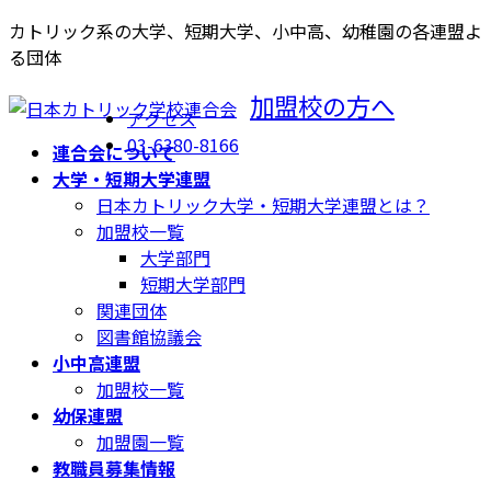
コ
ナ
カトリック系の大学、短期大学、小中高、幼稚園の各連盟よ
ン
ビ
る団体
テ
ゲ
加盟校の方へ
ン
ー
アクセス
ツ
シ
03-6380-8166
連合会について
へ
ョ
大学・短期大学連盟
ス
ン
日本カトリック大学・短期大学連盟とは？
キ
に
加盟校一覧
ッ
移
大学部門
プ
動
短期大学部門
関連団体
図書館協議会
小中高連盟
加盟校一覧
幼保連盟
加盟園一覧
教職員募集情報