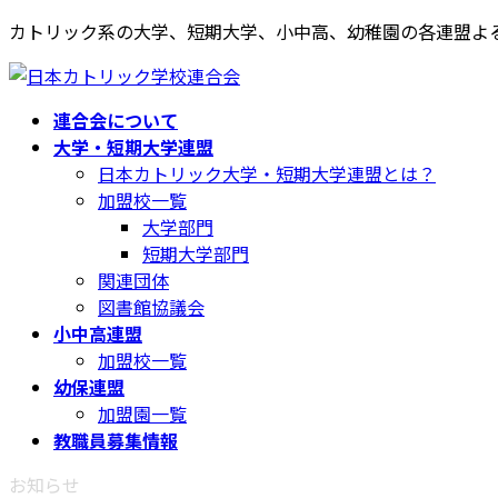
コ
ナ
カトリック系の大学、短期大学、小中高、幼稚園の各連盟よ
ン
ビ
テ
ゲ
ン
ー
連合会について
ツ
シ
大学・短期大学連盟
へ
ョ
日本カトリック大学・短期大学連盟とは？
ス
ン
加盟校一覧
キ
に
大学部門
ッ
移
短期大学部門
プ
動
関連団体
図書館協議会
小中高連盟
加盟校一覧
幼保連盟
加盟園一覧
教職員募集情報
お知らせ