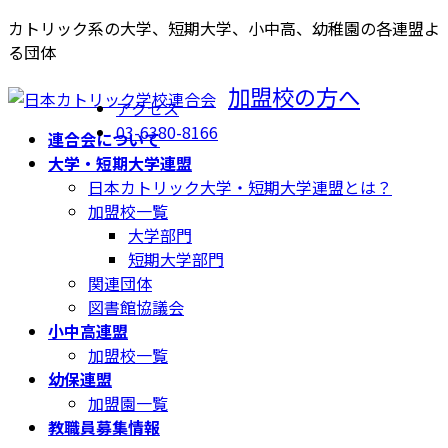
コ
ナ
カトリック系の大学、短期大学、小中高、幼稚園の各連盟よ
ン
ビ
る団体
テ
ゲ
加盟校の方へ
ン
ー
アクセス
ツ
シ
03-6380-8166
連合会について
へ
ョ
大学・短期大学連盟
ス
ン
日本カトリック大学・短期大学連盟とは？
キ
に
加盟校一覧
ッ
移
大学部門
プ
動
短期大学部門
関連団体
図書館協議会
小中高連盟
加盟校一覧
幼保連盟
加盟園一覧
教職員募集情報