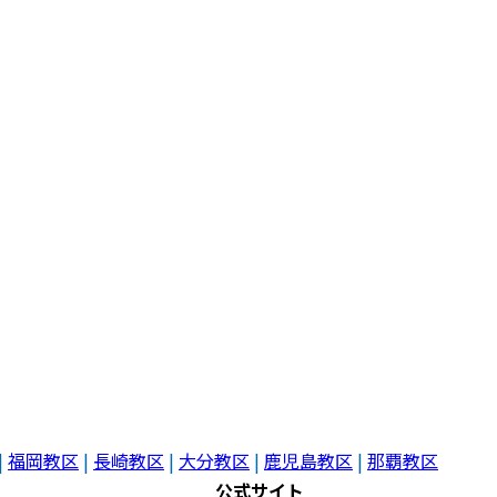
|
福岡教区
|
長崎教区
|
大分教区
|
鹿児島教区
|
那覇教区
公式サイト