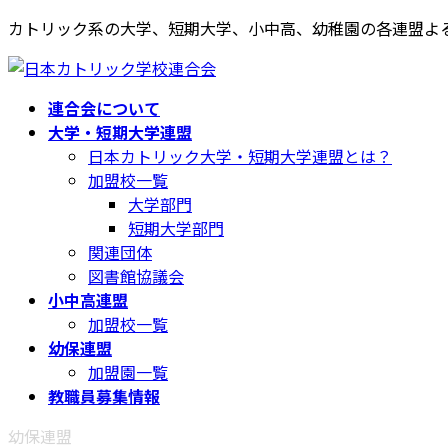
コ
ナ
カトリック系の大学、短期大学、小中高、幼稚園の各連盟よ
ン
ビ
テ
ゲ
ン
ー
連合会について
ツ
シ
大学・短期大学連盟
へ
ョ
日本カトリック大学・短期大学連盟とは？
ス
ン
加盟校一覧
キ
に
大学部門
ッ
移
短期大学部門
プ
動
関連団体
図書館協議会
小中高連盟
加盟校一覧
幼保連盟
加盟園一覧
教職員募集情報
幼保連盟