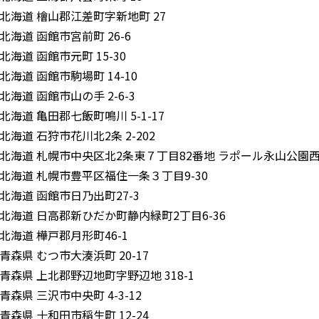
北海道 檜山郡江差町字新地町 27
北海道 函館市宮前町 26-6
北海道 函館市元町 15-30
北海道 函館市駒場町 14-10
北海道 函館市山の手 2-6-3
北海道 亀田郡七飯町鳴川 5-1-17
北海道 石狩市花川北2条 2-202
北海道 札幌市中央区北2条東７丁目82番地 ラポール永山公園
北海道 札幌市豊平区福住一条３丁目9-30
北海道 函館市日乃出町27-3
北海道 日高郡新ひだか町静内緑町2丁目6-36
北海道 樺戸郡月形町46-1
青森県 むつ市大湊浜町 20-17
青森県 上北郡野辺地町字野辺地 318-1
青森県 三沢市中央町 4-3-12
青森県 十和田市稲生町 12-24