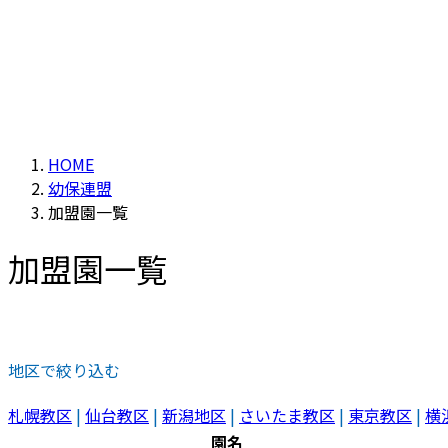
HOME
幼保連盟
加盟園一覧
加盟園一覧
地区で絞り込む
札幌教区
|
仙台教区
|
新潟地区
|
さいたま教区
|
東京教区
|
横
園名