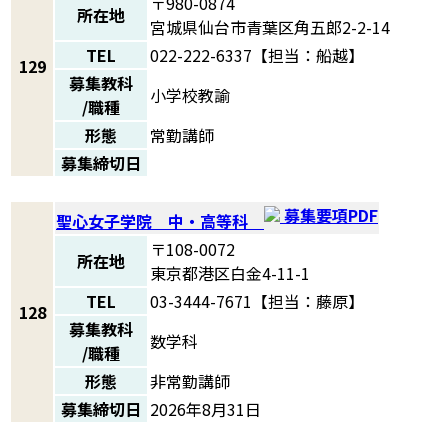
〒980-0874
所在地
宮城県仙台市青葉区角五郎2-2-14
TEL
022-222-6337【担当：船越】
129
募集教科
小学校教諭
/職種
形態
常勤講師
募集締切日
募集要項PDF
聖心女子学院 中・高等科
〒108-0072
所在地
東京都港区白金4-11-1
TEL
03-3444-7671【担当：藤原】
128
募集教科
数学科
/職種
形態
非常勤講師
募集締切日
2026年8月31日