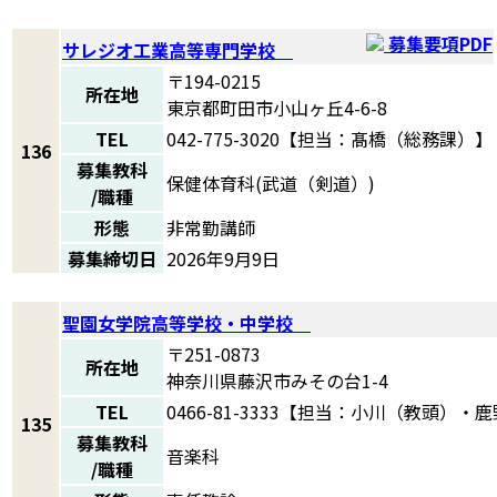
募集要項PDF
サレジオ工業高等専門学校
〒194-0215
所在地
東京都町田市小山ヶ丘4-6-8
TEL
042-775-3020【担当：髙橋（総務課）】
136
募集教科
保健体育科(武道（剣道）)
/職種
形態
非常勤講師
募集締切日
2026年9月9日
聖園女学院高等学校・中学校
〒251-0873
所在地
神奈川県藤沢市みその台1-4
TEL
0466-81-3333【担当：小川（教頭
135
募集教科
音楽科
/職種