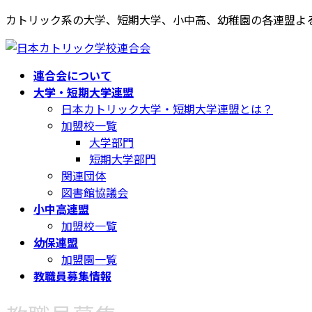
コ
ナ
カトリック系の大学、短期大学、小中高、幼稚園の各連盟よ
ン
ビ
テ
ゲ
ン
ー
連合会について
ツ
シ
大学・短期大学連盟
へ
ョ
日本カトリック大学・短期大学連盟とは？
ス
ン
加盟校一覧
キ
に
大学部門
ッ
移
短期大学部門
プ
動
関連団体
図書館協議会
小中高連盟
加盟校一覧
幼保連盟
加盟園一覧
教職員募集情報