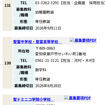
TEL
03-3262-3291【担当：企画室 採用担当
131
募集教科
幼稚園教諭
/職種
形態
専任教諭
募集締切日
2026年9月11日
募集要項PDF
聖霊中学校・聖霊高等学校
〒489-0863
所在地
愛知県瀬戸市せいれい町2番地
TEL
0561-21-3121【担当：河村・木村】
130
募集教科
数学科
/職種
形態
専任教諭
募集締切日
2026年8月28日
募集要項PDF
聖ドミニコ学院小学校