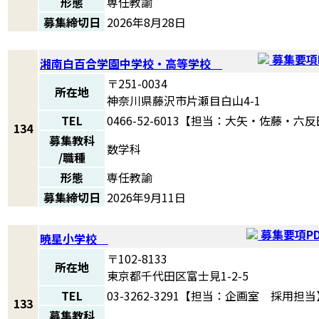
形態
専任教諭
募集締切日
2026年8月28日
募集要項P
湘南白百合学園中学校・高等学校
〒251-0034
所在地
神奈川県藤沢市片瀬目白山4-1
TEL
0466-52-6013【担当：大矢・佐藤・六
134
募集教科
数学科
/職種
形態
専任教諭
募集締切日
2026年9月11日
募集要項PD
暁星小学校
〒102-8133
所在地
東京都千代田区富士見1-2-5
TEL
03-3262-3291【担当：企画室 採用担当
133
募集教科