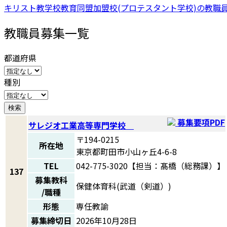
キリスト教学校教育同盟加盟校(プロテスタント学校)の教職
教職員募集一覧
都道府県
種別
検索
募集要項PDF
サレジオ工業高等専門学校
〒194-0215
所在地
東京都町田市小山ヶ丘4-6-8
TEL
042-775-3020【担当：髙橋（総務課）】
137
募集教科
保健体育科(武道（剣道）)
/職種
形態
専任教諭
募集締切日
2026年10月28日