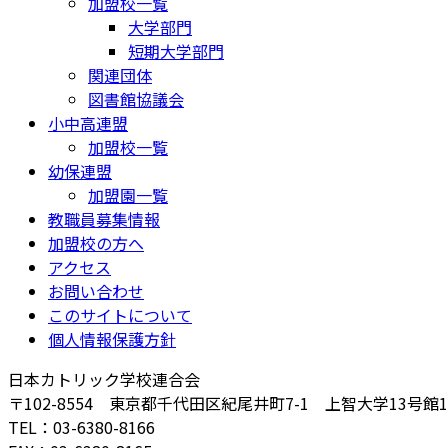
加盟校一覧
大学部門
短期大学部門
関連団体
図書館協議会
小中高連盟
加盟校一覧
幼保連盟
加盟園一覧
教職員募集情報
加盟校の方へ
アクセス
お問い合わせ
このサイトについて
個人情報保護方針
日本カトリック学校連合会
〒102-8554 東京都千代田区紀尾井町7-1 上智大学13号館
TEL：03-6380-8166