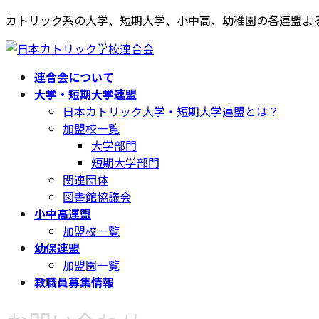
コ
ナ
カトリック系の大学、短期大学、小中高、幼稚園の各連盟よ
ン
ビ
テ
ゲ
ン
ー
連合会について
ツ
シ
大学・短期大学連盟
へ
ョ
日本カトリック大学・短期大学連盟とは？
ス
ン
加盟校一覧
キ
に
大学部門
ッ
移
短期大学部門
プ
動
関連団体
図書館協議会
小中高連盟
加盟校一覧
幼保連盟
加盟園一覧
教職員募集情報