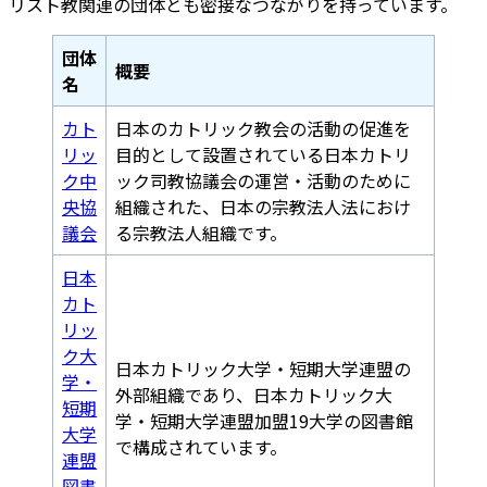
リスト教関連の団体とも密接なつながりを持っています。
団体
概要
名
カト
日本のカトリック教会の活動の促進を
リッ
目的として設置されている日本カトリ
ク中
ック司教協議会の運営・活動のために
央協
組織された、日本の宗教法人法におけ
議会
る宗教法人組織です。
日本
カト
リッ
ク大
日本カトリック大学・短期大学連盟の
学・
外部組織であり、日本カトリック大
短期
学・短期大学連盟加盟19大学の図書館
大学
で構成されています。
連盟
図書