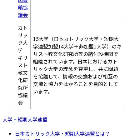
館協
議会
カト
リッ
15大学（日本カトリック大学・短期大
ク大
学連盟加盟14大学＋非加盟1大学）のキ
学
リスト教文化研究所等の諸付設機関で
キリ
組織されています。日本におけるカト
スト
リック大学の理念を尊重し、共に問題
教文
を協議して、情報の交換および相互の
化研
交流と協力をはかることを目的として
究所
います。
協議
会
大学・短期大学連盟
日本カトリック大学・短期大学連盟とは？