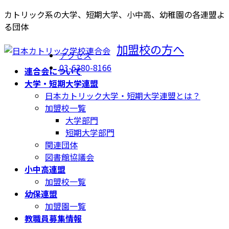
コ
ナ
カトリック系の大学、短期大学、小中高、幼稚園の各連盟よ
ン
ビ
る団体
テ
ゲ
加盟校の方へ
ン
ー
アクセス
ツ
シ
03-6380-8166
連合会について
へ
ョ
大学・短期大学連盟
ス
ン
日本カトリック大学・短期大学連盟とは？
キ
に
加盟校一覧
ッ
移
大学部門
プ
動
短期大学部門
関連団体
図書館協議会
小中高連盟
加盟校一覧
幼保連盟
加盟園一覧
教職員募集情報