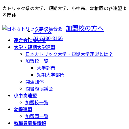
コ
ナ
カトリック系の大学、短期大学、小中高、幼稚園の各連盟よ
ン
ビ
る団体
テ
ゲ
加盟校の方へ
ン
ー
アクセス
ツ
シ
03-6380-8166
連合会について
へ
ョ
大学・短期大学連盟
ス
ン
日本カトリック大学・短期大学連盟とは？
キ
に
加盟校一覧
ッ
移
大学部門
プ
動
短期大学部門
関連団体
図書館協議会
小中高連盟
加盟校一覧
幼保連盟
加盟園一覧
教職員募集情報