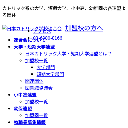
コ
ナ
カトリック系の大学、短期大学、小中高、幼稚園の各連盟よ
ン
ビ
る団体
テ
ゲ
加盟校の方へ
ン
ー
アクセス
ツ
シ
03-6380-8166
連合会について
へ
ョ
大学・短期大学連盟
ス
ン
日本カトリック大学・短期大学連盟とは？
キ
に
加盟校一覧
ッ
移
大学部門
プ
動
短期大学部門
関連団体
図書館協議会
小中高連盟
加盟校一覧
幼保連盟
加盟園一覧
教職員募集情報