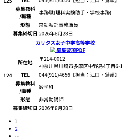
125
募集教科
事務職(理科実験助手・学校事務)
/職種
形態
常勤嘱託事務職員
募集締切日
2026年8月28日
カリタス女子中学高等学校
募集要項PDF
〒214-0012
所在地
神奈川県川崎市多摩区中野島4丁目6-1
TEL
044(911)4656【担当：江口・鷲頭】
124
募集教科
数学科
/職種
形態
非常勤講師
募集締切日
2026年8月28日
投
固
1
定
固
2
稿
ペ
定
…