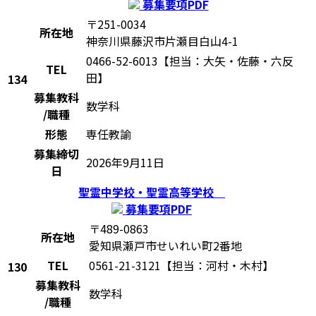
募集要項PDF
〒251-0034
所在地
神奈川県藤沢市片瀬目白山4-1
0466-52-6013【担当：大矢・佐藤・六反
TEL
田】
134
募集教科
数学科
/職種
形態
専任教諭
募集締切
2026年9月11日
日
聖霊中学校・聖霊高等学校
募集要項PDF
〒489-0863
所在地
愛知県瀬戸市せいれい町2番地
TEL
0561-21-3121【担当：河村・木村】
130
募集教科
数学科
/職種