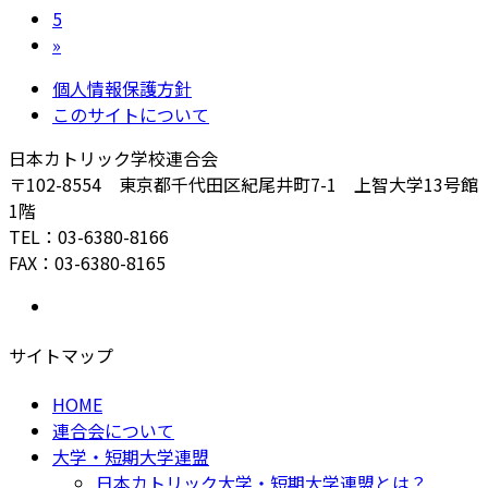
の
ー
ペ
固
5
ジ
ー
定
»
ペ
ジ
ペ
個人情報保護方針
ー
ー
このサイトについて
ジ
ジ
日本カトリック学校連合会
送
〒102-8554 東京都千代田区紀尾井町7-1 上智大学13号館
り
1階
TEL：03-6380-8166
FAX：03-6380-8165
サイトマップ
HOME
連合会について
大学・短期大学連盟
日本カトリック大学・短期大学連盟とは？