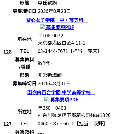
形態
専任教諭
募集締切日
2026年8月28日
聖心女子学院 中・高等科
募集要項PDF
〒108-0072
所在地
東京都港区白金4-11-1
TEL
03-3444-7671【担当：藤原】
128
募集教科
数学科
/職種
形態
非常勤講師
募集締切日
2026年8月31日
函嶺白百合学園 中学高等学校
募集要項PDF
〒250‐0408
所在地
神奈川県足柄下郡箱根町強羅1320
TEL
0460‐87‐6611【担当：浅野】
127
募集教科