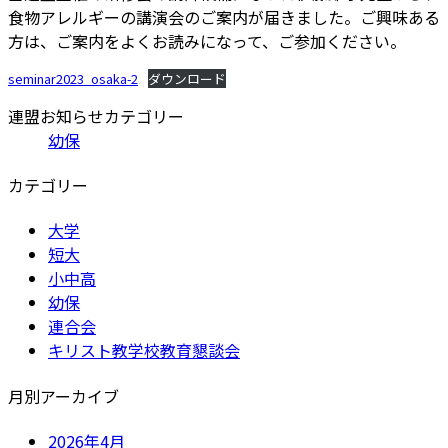
食物アレルギーの講演会のご案内が届きました。ご興味ある
新
方は、ご案内をよくお読みになって、ご参加ください。
日
時
seminar2023_osaka-2
ダウンロード
:
連盟お知らせカテゴリー
幼保
カテゴリー
大学
短大
小中高
幼保
連合会
キリスト教学校教育懇談会
月別アーカイブ
2026年4月