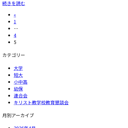
続きを読む
投
«
固
1
稿
定
…
の
ペ
固
4
ー
定
固
5
ペ
ジ
ペ
定
ー
カテゴリー
ー
ペ
ジ
ー
ジ
大学
ジ
送
短大
小中高
り
幼保
連合会
キリスト教学校教育懇談会
月別アーカイブ