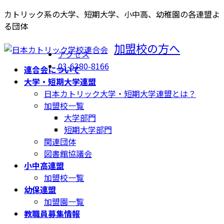
コ
ナ
カトリック系の大学、短期大学、小中高、幼稚園の各連盟よ
ン
ビ
る団体
テ
ゲ
加盟校の方へ
ン
ー
アクセス
ツ
シ
03-6380-8166
連合会について
へ
ョ
大学・短期大学連盟
ス
ン
日本カトリック大学・短期大学連盟とは？
キ
に
加盟校一覧
ッ
移
大学部門
プ
動
短期大学部門
関連団体
図書館協議会
小中高連盟
加盟校一覧
幼保連盟
加盟園一覧
教職員募集情報