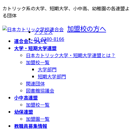
コ
ナ
カトリック系の大学、短期大学、小中高、幼稚園の各連盟よ
ン
ビ
る団体
テ
ゲ
加盟校の方へ
ン
ー
アクセス
ツ
シ
03-6380-8166
連合会について
へ
ョ
大学・短期大学連盟
ス
ン
日本カトリック大学・短期大学連盟とは？
キ
に
加盟校一覧
ッ
移
大学部門
プ
動
短期大学部門
関連団体
図書館協議会
小中高連盟
加盟校一覧
幼保連盟
加盟園一覧
教職員募集情報