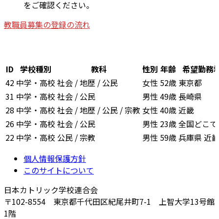
をご確認ください。
教職員募集の登録の流れ
ID
学校種別
教科
性別
年齢
希望勤務
42
中学・高校
社会 / 地歴 / 公民
女性
52歳
東京都
31
中学・高校
社会 / 公民
男性
49歳
長崎県
28
中学・高校
社会 / 地歴 / 公民 / 宗教
女性
40歳
近畿
26
中学・高校
社会 / 公民
男性
23歳
全国どこで
22
中学・高校
公民 / 宗教
男性
59歳
兵庫県 近
個人情報保護方針
このサイトについて
日本カトリック学校連合会
〒102-8554 東京都千代田区紀尾井町7-1 上智大学13号館
1階