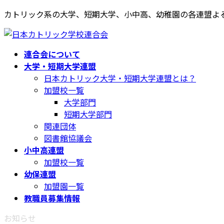
コ
ナ
カトリック系の大学、短期大学、小中高、幼稚園の各連盟よ
ン
ビ
テ
ゲ
ン
ー
連合会について
ツ
シ
大学・短期大学連盟
へ
ョ
日本カトリック大学・短期大学連盟とは？
ス
ン
加盟校一覧
キ
に
大学部門
ッ
移
短期大学部門
プ
動
関連団体
図書館協議会
小中高連盟
加盟校一覧
幼保連盟
加盟園一覧
教職員募集情報
お知らせ