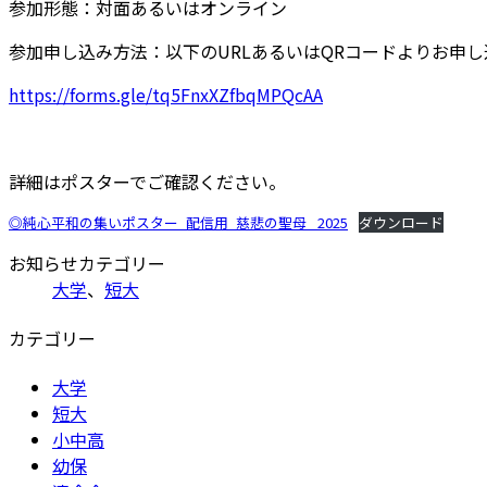
時
参加形態：対面あるいはオンライン
:
参加申し込み方法：以下のURLあるいはQRコードよりお申
https://forms.gle/tq5FnxXZfbqMPQcAA
詳細はポスターでご確認ください。
◎純心平和の集いポスター_配信用_慈悲の聖母_ 2025
ダウンロード
お知らせカテゴリー
大学
、
短大
カテゴリー
大学
短大
小中高
幼保