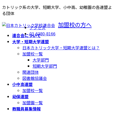
コ
ナ
カトリック系の大学、短期大学、小中高、幼稚園の各連盟よ
ン
ビ
る団体
テ
ゲ
加盟校の方へ
ン
ー
アクセス
ツ
シ
03-6380-8166
連合会について
へ
ョ
大学・短期大学連盟
ス
ン
日本カトリック大学・短期大学連盟とは？
キ
に
加盟校一覧
ッ
移
大学部門
プ
動
短期大学部門
関連団体
図書館協議会
小中高連盟
加盟校一覧
幼保連盟
加盟園一覧
教職員募集情報