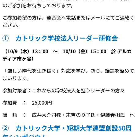
のご参加をお待ちしております。
新
日
ご参加希望の方は、連合会へ電話またはメールにてご連絡く
時
ださい。
:
①
カトリック学校法人リーダー研修会
（10/9（木）13：00 ～ 10/10（金）15：00
於 アルカ
ディア市ヶ谷）
「厳しい時代を生き抜く」対応を学び、語り、議論を深めて
まいります。
参加対象者：これからの学校法人を担うリーダーの方々
参加費 ： 25,000円
講 師 ： 成井大介司教・末吉のり子氏・伊藤春樹氏 他
② カトリック大学・短期大学連盟創設50周
年シンポジウム